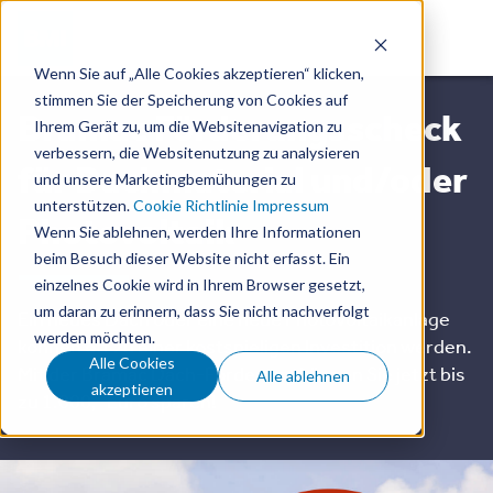
Wenn Sie auf „Alle Cookies akzeptieren“ klicken,
stimmen Sie der Speicherung von Cookies auf
Bramac Förderungsscheck
Ihrem Gerät zu, um die Websitenavigation zu
verbessern, die Websitenutzung zu analysieren
für Dachmaterial und/oder
und unsere Marketingbemühungen zu
unterstützen.
Cookie Richtlinie
Impressum
Photovoltaik
Wenn Sie ablehnen, werden Ihre Informationen
beim Besuch dieser Website nicht erfasst. Ein
einzelnes Cookie wird in Ihrem Browser gesetzt,
um daran zu erinnern, dass Sie nicht nachverfolgt
Ein neues Dach oder eine neue Photovoltaikanlage
werden möchten.
können oft zu einer kostspieligen Investition werden.
Alle Cookies
Mit der Bramac Dach-Förderung können Sie jetzt bis
Alle ablehnen
akzeptieren
zu 1.000,- Euro sparen!